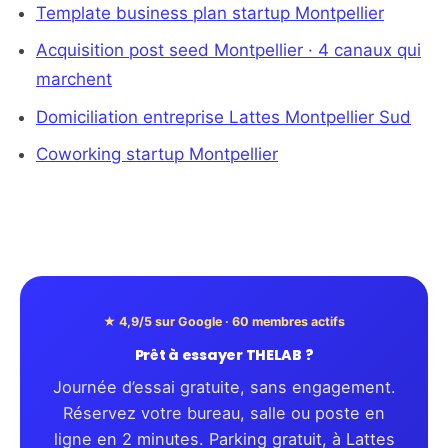
Template business plan startup Montpellier
Acquisition post seed Montpellier · 4 canaux qui
marchent
Domiciliation entreprise Lattes Montpellier Sud
Coworking startup Montpellier
★ 4,9/5 sur Google · 60 membres actifs
Prêt à essayer THELAB ?
Journée d’essai gratuite, sans engagement.
Réservez votre bureau, salle ou poste en
ligne en 2 minutes. Parking gratuit, à Lattes