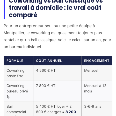
Coworking vs bail classique vs
travail à domicile : le vrai coût
comparé
Pour un entrepreneur seul ou une petite équipe à
Montpellier, le coworking est quasiment toujours plus
rentable qu’un bail classique. Voici le calcul sur un an, pour
un bureau individuel.
FORMULE
COÛT ANNUEL
ENGAGEMENT
Coworking
4 560 € HT
Mensuel
poste fixe
Coworking
7 800 € HT
Mensuel à 12
bureau privé
mois
1p
Bail
5 400 € HT loyer + 2
3-6-9 ans
commercial
800 € charges =
8 200